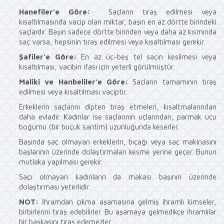
Hanefiler’e Göre:
Saçların tıraş edilmesi veya
kısaltılmasında vacip olan miktar, başın en az dörtte birindeki
saçlardır. Başın sadece dörtte birinden veya daha az kısmında
saç varsa, hepsinin tıraş edilmesi veya kısaltılması gerekir.
Şafiler’e Göre:
En az üç-beş tel saçın kesilmesi veya
kısaltılması, vacibin ifası için yeterli görülmüştür.
Maliki ve Hanbeliler’e Göre:
Saçların tamamının tıraş
edilmesi veya kısaltılması vaciptir.
Erkeklerin saçlarını dipten tıraş etmeleri, kısaltmalarından
daha evladır. Kadınlar ise saçlarının uçlarından, parmak ucu
boğumu (bir buçuk santim) uzunluğunda keserler.
Başında saç olmayan erkeklerin, bıçağı veya saç makinasını
başlarının üzerinde dolaştırmaları kesme yerine geçer. Bunun
mutlaka yapılması gerekir.
Saçı olmayan kadınların da makası başının üzerinde
dolaştırması yeterlidir.
NOT:
İhramdan çıkma aşamasına gelmiş ihramlı kimseler,
birbirlerini tıraş edebilirler. Bu aşamaya gelmedikçe ihramlılar
bir başkasını tıraş edemezler.