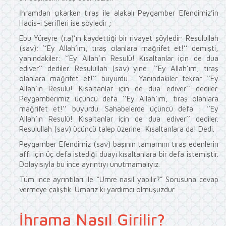
İhramdan çıkarken tıraş ile alakalı Peygamber Efendimiz’in
Hadis-i Şerifleri ise şöyledir ;
Ebu Yüreyre (r.a)’ın kaydettiği bir rivayet şöyledir: Resulullah
(sav): ‘’Ey Allah’ım, tıraş olanlara mağrifet et!’’ demişti,
yanındakiler: ‘’Ey Allah’ın Resulü! Kısaltanlar için de dua
ediver’’ dediler. Resulullah (sav) yine: ‘’Ey Allah’ım, tıraş
olanlara mağrifet et!’’ buyurdu. Yanındakiler tekrar ’’Ey
Allah’ın Resulü! Kısaltanlar için de dua ediver’’ dediler.
Peygamberimiz üçüncü defa ‘’Ey Allah’ım, tıraş olanlara
mağrifet et!’’ buyurdu. Sahabelerde üçüncü defa : ‘’Ey
Allah’ın Resulü! Kısaltanlar için de dua ediver’’ dediler.
Resulullah (sav) üçüncü talep üzerine: Kısaltanlara da! Dedi.
Peygamber Efendimiz (sav) başının tamamını tıraş edenlerin
affı için üç defa istediği duayı kısaltanlara bir defa istemiştir.
Dolayısıyla bu ince ayrıntıyı unutmamalıyız.
Tüm ince ayrıntıları ile “Umre nasıl yapılır?” Sorusuna cevap
vermeye çalıştık. Umarız ki yardımcı olmuşuzdur.
İhrama Nasıl Girilir?