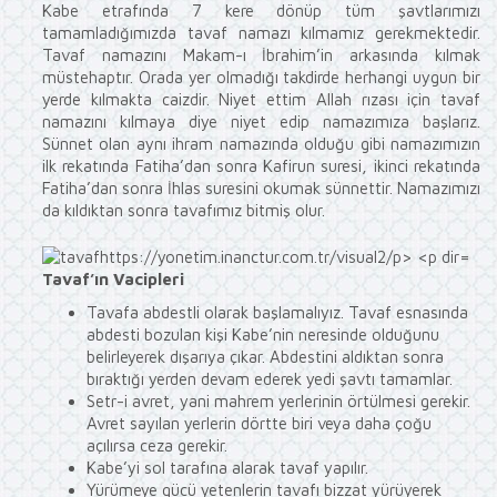
Kabe etrafında 7 kere dönüp tüm şavtlarımızı
tamamladığımızda tavaf namazı kılmamız gerekmektedir.
Tavaf namazını Makam-ı İbrahim’in arkasında kılmak
müstehaptır. Orada yer olmadığı takdirde herhangi uygun bir
yerde kılmakta caizdir. Niyet ettim Allah rızası için tavaf
namazını kılmaya diye niyet edip namazımıza başlarız.
Sünnet olan aynı ihram namazında olduğu gibi namazımızın
ilk rekatında Fatiha’dan sonra Kafirun suresi, ikinci rekatında
Fatiha’dan sonra İhlas suresini okumak sünnettir. Namazımızı
da kıldıktan sonra tavafımız bitmiş olur.
Tavaf’ın Vacipleri
Tavafa abdestli olarak başlamalıyız. Tavaf esnasında
abdesti bozulan kişi Kabe’nin neresinde olduğunu
belirleyerek dışarıya çıkar. Abdestini aldıktan sonra
bıraktığı yerden devam ederek yedi şavtı tamamlar.
Setr-i avret, yani mahrem yerlerinin örtülmesi gerekir.
Avret sayılan yerlerin dörtte biri veya daha çoğu
açılırsa ceza gerekir.
Kabe’yi sol tarafına alarak tavaf yapılır.
Yürümeye gücü yetenlerin tavafı bizzat yürüyerek