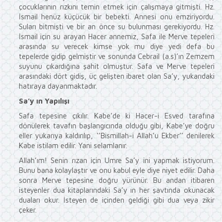
çocuklarının rızkını temin etmek için çalışmaya gitmişti. Hz.
İsmail henüz küçücük bir bebekti. Annesi onu emziriyordu.
Suları bitmişti ve bir an önce su bulunması gerekiyordu. Hz.
İsmail için su arayan Hacer annemiz, Safa ile Merve tepeleri
arasında su verecek kimse yok mu diye yedi defa bu
tepelerde gidip gelmiştir ve sonunda Cebrail (a.s)’ın Zemzem
suyunu çıkardığına şahit olmuştur. Safa ve Merve tepeleri
arasındaki dört gidiş, üç gelişten ibaret olan Sa’y, yukarıdaki
hatıraya dayanmaktadır.
Sa’y ın Yapılışı
Safa tepesine çıkılır. Kabe’de ki Hacer-i Esved tarafına
dönülerek tavafın başlangıcında olduğu gibi, Kabe’ye doğru
eller yukarıya kaldırılıp, ‘’Bismillah-i Allah’u Ekber’’ denilerek
Kabe istilam edilir. Yani selamlanır.
Allah’ım! Senin rızan için Umre Sa’y ini yapmak istiyorum.
Bunu bana kolaylaştır ve onu kabul eyle diye niyet edilir. Daha
sonra Merve tepesine doğru yürünür. Bu andan itibaren
isteyenler dua kitaplarındaki Sa’y ın her şavtında okunacak
duaları okur. İsteyen de içinden geldiği gibi dua veya zikir
çeker.