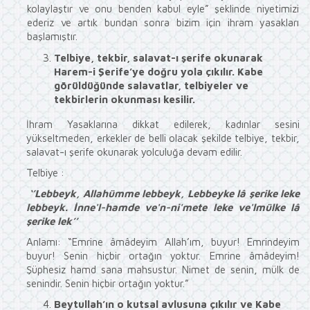
kolaylaştır ve onu benden kabul eyle” şeklinde niyetimizi
ederiz ve artık bundan sonra bizim için ihram yasakları
başlamıştır.
Telbiye, tekbir, salavat-ı şerife okunarak
Harem-i Şerife’ye doğru yola çıkılır. Kabe
görüldüğünde salavatlar, telbiyeler ve
tekbirlerin okunması kesilir.
İhram Yasaklarına dikkat edilerek, kadınlar sesini
yükseltmeden, erkekler de belli olacak şekilde telbiye, tekbir,
salavat-ı şerife okunarak yolculuğa devam edilir.
Telbiye :
‘’Lebbeyk, Allahümme lebbeyk, Lebbeyke lâ şerike leke
lebbeyk. İnne'l-hamde ve'n-ni'mete leke ve'lmülke lâ
şerike lek’’
Anlamı: “Emrine âmâdeyim Allah’ım, buyur! Emrindeyim
buyur! Senin hiçbir ortağın yoktur. Emrine âmâdeyim!
Şüphesiz hamd sana mahsustur. Nimet de senin, mülk de
senindir. Senin hiçbir ortağın yoktur.”
Beytullah’ın o kutsal avlusuna çıkılır ve Kabe