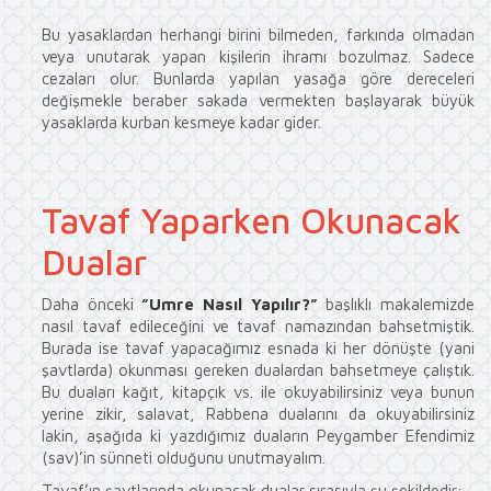
Bu yasaklardan herhangi birini bilmeden, farkında olmadan
veya unutarak yapan kişilerin ihramı bozulmaz. Sadece
cezaları olur. Bunlarda yapılan yasağa göre dereceleri
değişmekle beraber sakada vermekten başlayarak büyük
yasaklarda kurban kesmeye kadar gider.
Tavaf Yaparken Okunacak
Dualar
Daha önceki
”
Umre Nasıl Yapılır?
”
başlıklı makalemizde
nasıl tavaf edileceğini ve tavaf namazından bahsetmiştik.
Burada ise tavaf yapacağımız esnada ki her dönüşte (yani
şavtlarda) okunması gereken dualardan bahsetmeye çalıştık.
Bu duaları kağıt, kitapçık vs. ile okuyabilirsiniz veya bunun
yerine zikir, salavat, Rabbena dualarını da okuyabilirsiniz
lakin, aşağıda ki yazdığımız duaların Peygamber Efendimiz
(sav)’in sünneti olduğunu unutmayalım.
Tavaf’ın şavtlarında okunacak dualar sırasıyla şu şekildedir;