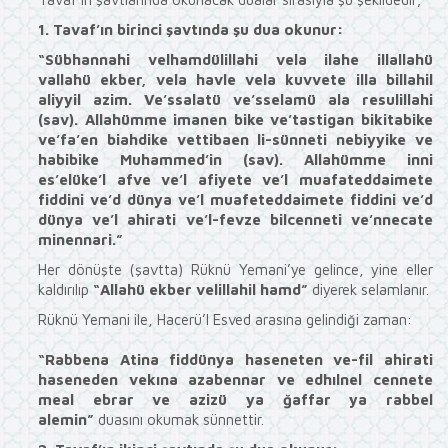
1. Tavaf’ın birinci şavtında şu dua okunur:
“Sübhannahi velhamdülillahi vela ilahe illallahü
vallahü ekber, vela havle vela kuvvete illa billahil
aliyyil azim. Ve’ssalatü ve’sselamü ala resulillahi
(sav). Allahümme imanen bike ve’tastigan bikitabike
ve’fa’en biahdike vettibaen li-sünneti nebiyyike ve
habibike Muhammed’in (sav). Allahümme inni
es’elüke’l afve ve’l afiyete ve’l muafateddaimete
fiddini ve’d dünya ve’l muafeteddaimete fiddini ve’d
dünya ve’l ahirati ve’l-fevze bilcenneti ve’nnecate
minennari.”
Her dönüşte (şavtta) Rüknü Yemani’ye gelince, yine eller
kaldırılıp
“Allahü ekber velillahil hamd”
diyerek selamlanır.
Rüknü Yemani ile, Hacerü’l Esved arasına gelindiği zaman:
“Rabbena Atina fiddünya haseneten ve-fil ahirati
haseneden vekına azabennar ve edhılnel cennete
meal ebrar ve azizü ya ğaffar ya rabbel
alemin”
duasını okumak sünnettir.