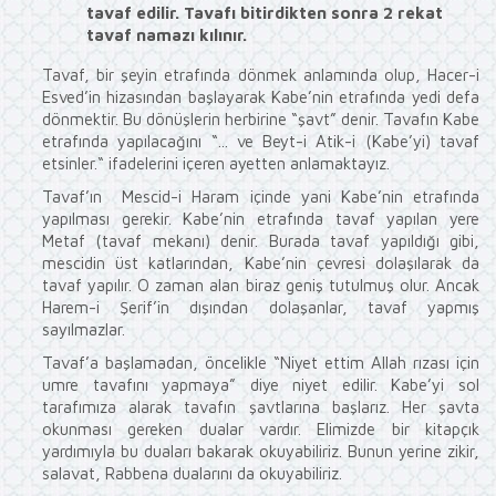
tavaf edilir. Tavafı bitirdikten sonra 2 rekat
tavaf namazı kılınır.
Tavaf, bir şeyin etrafında dönmek anlamında olup, Hacer-i
Esved’in hizasından başlayarak Kabe’nin etrafında yedi defa
dönmektir. Bu dönüşlerin herbirine “şavt” denir. Tavafın Kabe
etrafında yapılacağını “... ve Beyt-i Atik-i (Kabe’yi) tavaf
etsinler.“ ifadelerini içeren ayetten anlamaktayız.
Tavaf’ın Mescid-i Haram içinde yani Kabe’nin etrafında
yapılması gerekir. Kabe’nin etrafında tavaf yapılan yere
Metaf (tavaf mekanı) denir. Burada tavaf yapıldığı gibi,
mescidin üst katlarından, Kabe’nin çevresi dolaşılarak da
tavaf yapılır. O zaman alan biraz geniş tutulmuş olur. Ancak
Harem-i Şerif’in dışından dolaşanlar, tavaf yapmış
sayılmazlar.
Tavaf’a başlamadan, öncelikle “Niyet ettim Allah rızası için
umre tavafını yapmaya” diye niyet edilir. Kabe’yi sol
tarafımıza alarak tavafın şavtlarına başlarız. Her şavta
okunması gereken dualar vardır. Elimizde bir kitapçık
yardımıyla bu duaları bakarak okuyabiliriz. Bunun yerine zikir,
salavat, Rabbena dualarını da okuyabiliriz.