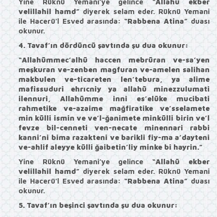
Yine Rüknü Yemani’ye gelince
“Allahü ekber
velillahil hamd”
diyerek selam eder. Rüknü Yemani
ile Hacerü’l Esved arasında:
“Rabbena Atina”
duası
okunur.
4. Tavaf’ın dördüncü şavtında şu dua okunur:
“Allahümmec’alhü haccen mebrüran ve-sa’yen
meşkuran ve-zenben magfuran ve-amelen salihan
makbulen ve-ticareten len’tebura, ya alime
mafissuduri ehrıcniy ya allahü minezzulumati
ilennuri, Allahümme inni es’elüke mucibati
rahmetike ve-azaime mağfiratike ve’sselamete
min külli ismin ve ve’l-ğanimete minkülli birin ve’l
fevze bil-cenneti ven-necate minennari rabbi
kanni’ni bima razakteni ve barikli fiy-ma a’dayteni
ve-ahlif aleyye külli ğaibetin’liy minke bi hayrin.”
Yine Rüknü Yemani’ye gelince
“Allahü ekber
velillahil hamd”
diyerek selam eder. Rüknü Yemani
ile Hacerü’l Esved arasında:
“Rabbena Atina”
duası
okunur.
5. Tavaf’ın beşinci şavtında şu dua okunur: