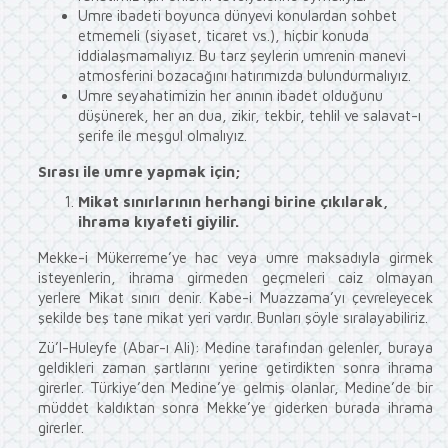
Umre ibadeti boyunca dünyevi konulardan sohbet
etmemeli (siyaset, ticaret vs.), hiçbir konuda
iddialaşmamalıyız. Bu tarz şeylerin umrenin manevi
atmosferini bozacağını hatırımızda bulundurmalıyız.
Umre seyahatimizin her anının ibadet olduğunu
düşünerek, her an dua, zikir, tekbir, tehlil ve salavat-ı
şerife ile meşgul olmalıyız.
Sırası ile umre yapmak için;
Mikat sınırlarının herhangi birine çıkılarak,
ihrama kıyafeti giyilir.
Mekke-i Mükerreme’ye hac veya umre maksadıyla girmek
isteyenlerin, ihrama girmeden geçmeleri caiz olmayan
yerlere Mikat sınırı denir. Kabe-i Muazzama’yı çevreleyecek
şekilde beş tane mikat yeri vardır. Bunları şöyle sıralayabiliriz.
Zü’l-Huleyfe (Abar-ı Ali): Medine tarafından gelenler, buraya
geldikleri zaman şartlarını yerine getirdikten sonra ihrama
girerler. Türkiye’den Medine’ye gelmiş olanlar, Medine’de bir
müddet kaldıktan sonra Mekke’ye giderken burada ihrama
girerler.