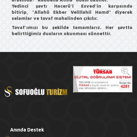
Yedinci şavtı Hacerü’l Esved’in karşısında
bitirip,
“Allahü Ekber Velillahil Hamd”
diyerek
selamlar ve tavaf mahalinden çıkılır.
Tavaf’ımızı bu şekilde tamamlarız. Her şavtta
belirttiğimiz duaların okunması sünnettir.
Anında Destek