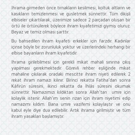
İhrama girmeden önce tırnakların kesilmesi, koltuk altların ve
kasıkların temizlenmesi ve gusletmek sünnettir. Tüm dikişli
elbiseler çıkartılarak, üzerimize sadece 2 parçadan oluşan bir
örtü ile örtünülerek böylece ihram kıyafetimizi giymiş oluruz.
Beyaz ve temiz olması şarttır.
Bu bahsedilen ihram kıyafeti erkekler için farzdır. Kadınlar
içinse böyle bir zorunluluk yoktur ve üzerlerindeki herhangi bir
elbise bayanların ihram kıyafetidir.
İhrama girilebilmesi için gerekli mikat mahali sınırına çıkış
yapılması gerekmektedir. Görevli rehber eşliğinde mikat
mahaline çıkılarak oradaki mescitte ihram niyeti edilerek 2
rekat ihram namazı kılınır. Birinci rekatta Fatiha’dan sonra
Kâfirûn sûresini, ikinci rekatta da İhlâs sûresini okumak
sünnettir. Namazımızı kıldıktan sonra Allah’tan umre için
kolaylık istenir. Allah’ım senin rızan için ihram niyetimi edip
namazımı kıldım. Bana umre vazifemi kolaylaştır ve onu
kabul eyle diye dua edilebilir. Artık ihrama girilmiştir ve tüm
ihram yasakları başlamıştır.