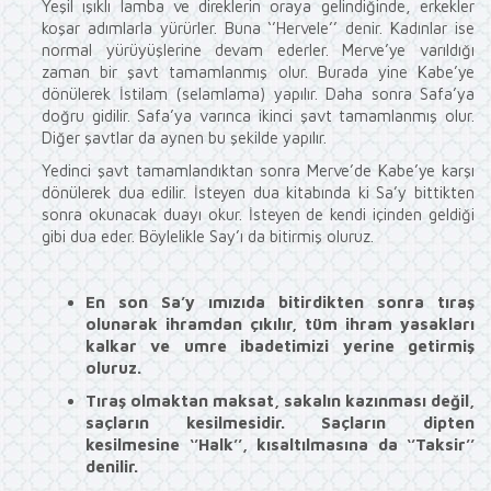
Yeşil ışıklı lamba ve direklerin oraya gelindiğinde, erkekler
koşar adımlarla yürürler. Buna ‘’Hervele’’ denir. Kadınlar ise
normal yürüyüşlerine devam ederler. Merve’ye varıldığı
zaman bir şavt tamamlanmış olur. Burada yine Kabe’ye
dönülerek İstilam (selamlama) yapılır. Daha sonra Safa’ya
doğru gidilir. Safa’ya varınca ikinci şavt tamamlanmış olur.
Diğer şavtlar da aynen bu şekilde yapılır.
Yedinci şavt tamamlandıktan sonra Merve’de Kabe’ye karşı
dönülerek dua edilir. İsteyen dua kitabında ki Sa’y bittikten
sonra okunacak duayı okur. İsteyen de kendi içinden geldiği
gibi dua eder. Böylelikle Say’ı da bitirmiş oluruz.
En son Sa’y ımızıda bitirdikten sonra tıraş
olunarak ihramdan çıkılır, tüm ihram yasakları
kalkar ve umre ibadetimizi yerine getirmiş
oluruz.
Tıraş olmaktan maksat, sakalın kazınması değil,
saçların kesilmesidir. Saçların dipten
kesilmesine ‘’Halk’’, kısaltılmasına da ‘’Taksir’’
denilir.