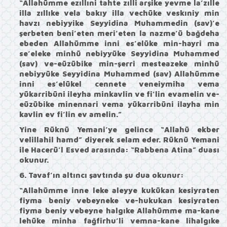
“Allahümme ezıllıni tahte zılli arşike yevme la’zılle
illa zıllıke vela bakıy illa vechüke veskıniy min
havzı nebiyyike Seyyidina Muhammedin (sav)’e
şerbeten beni’eten meri’eten la nazme’ü bağdeha
ebeden Allahümme inni es’elüke min-hayri ma
se’eleke minhü nebiyyüke Seyyidina Muhammed
(sav) ve-eüzübike min-şerri mesteazeke minhü
nebiyyüke Seyyidina Muhammed (sav) Allahümme
inni es’elükel cennete veneiymiha vema
yükarribüni ileyha minkavlin ve fi’lin evamelin ve-
eüzübike minennari vema yükarribüni ilayha min
kavlin ev fi’lin ev amelin.”
Yine Rüknü Yemani’ye gelince
“Allahü ekber
velillahil hamd”
diyerek selam eder. Rüknü Yemani
ile Hacerü’l Esved arasında:
“Rabbena Atina”
duası
okunur.
6. Tavaf’ın altıncı şavtında şu dua okunur:
“Allahümme inne leke aleyye kukükan kesiyraten
fiyma beniy vebeyneke ve-hukukan kesiyraten
fiyma beniy vebeyne halgıke Allahümme ma-kane
lehüke minha fağfirhu’li vemna-kane lihalgıke