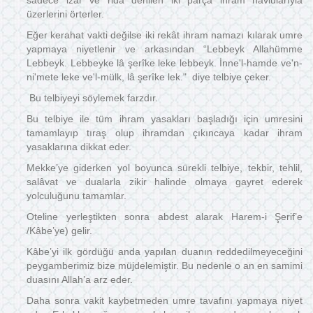
sadece izar ve rida denilen iki parça ihram havlularıyla
üzerlerini örterler.
Eğer kerahat vakti değilse iki rekât ihram namazı kılarak umre
yapmaya niyetlenir ve arkasından “Lebbeyk Allahümme
Lebbeyk. Lebbeyke lâ şerîke leke lebbeyk. İnne'l-hamde ve'n-
ni'mete leke ve'l-mülk, lâ şerîke lek." diye telbiye çeker.
Bu telbiyeyi söylemek farzdır.
Bu telbiye ile tüm ihram yasakları başladığı için umresini
tamamlayıp tıraş olup ihramdan çıkıncaya kadar ihram
yasaklarına dikkat eder.
Mekke’ye giderken yol boyunca sürekli telbiye, tekbir, tehlil,
salâvat ve dualarla zikir halinde olmaya gayret ederek
yolculuğunu tamamlar.
Oteline yerleştikten sonra abdest alarak Harem-i Şerif’e
/Kâbe’ye) gelir.
Kâbe’yi ilk gördüğü anda yapılan duanın reddedilmeyeceğini
peygamberimiz bize müjdelemiştir. Bu nedenle o an en samimi
duasını Allah’a arz eder.
Daha sonra vakit kaybetmeden umre tavafını yapmaya niyet