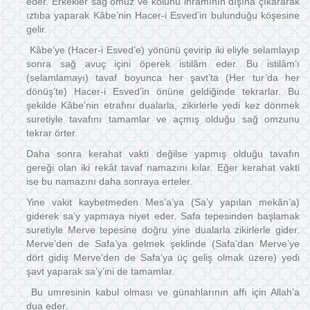
eder. Erkekler sağ omuz ve kolunu ihramının dışına çıkararak
ıztıba yaparak Kâbe’nin Hacer-i Esved’in bulunduğu köşesine
gelir.
Kâbe’ye (Hacer-i Esved’e) yönünü çevirip iki eliyle selamlayıp
sonra sağ avuç içini öperek istilâm eder. Bu istilâm’ı
(selamlamayı) tavaf boyunca her şavt’ta (Her tur’da her
dönüş’te) Hacer-i Esved’in önüne geldiğinde tekrarlar. Bu
şekilde Kâbe’nin etrafını dualarla, zikirlerle yedi kez dönmek
suretiyle tavafını tamamlar ve açmış olduğu sağ omzunu
tekrar örter.
Daha sonra kerahat vakti değilse yapmış olduğu tavafın
gereği olan iki rekât tavaf namazını kılar. Eğer kerahat vakti
ise bu namazını daha sonraya erteler.
Yine vakit kaybetmeden Mes’a’ya (Sa’y yapılan mekân’a)
giderek sa’y yapmaya niyet eder. Safa tepesinden başlamak
suretiyle Merve tepesine doğru yine dualarla zikirlerle gider.
Merve’den de Safa’ya gelmek şeklinde (Safa’dan Merve’ye
dört gidiş Merve’den de Safa’ya üç geliş olmak üzere) yedi
şavt yaparak sa’y’ini de tamamlar.
Bu umresinin kabul olması ve günahlarının affı için Allah’a
dua eder.