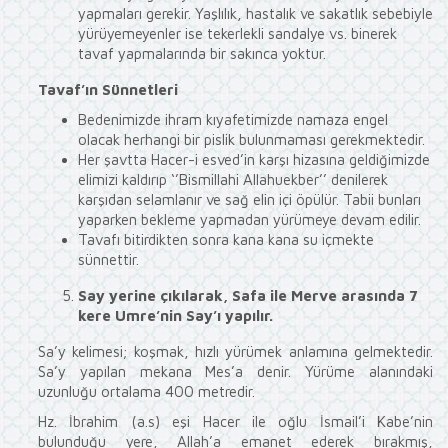
yapmaları gerekir. Yaşlılık, hastalık ve sakatlık sebebiyle
yürüyemeyenler ise tekerlekli sandalye vs. binerek
tavaf yapmalarında bir sakınca yoktur.
Tavaf’ın Sünnetleri
Bedenimizde ihram kıyafetimizde namaza engel
olacak herhangi bir pislik bulunmaması gerekmektedir.
Her şavtta Hacer-i esved’in karşı hizasına geldiğimizde
elimizi kaldırıp ‘’Bismillahi Allahuekber’’ denilerek
karşıdan selamlanır ve sağ elin içi öpülür. Tabii bunları
yaparken bekleme yapmadan yürümeye devam edilir.
Tavafı bitirdikten sonra kana kana su içmekte
sünnettir.
Say yerine çıkılarak, Safa ile Merve arasında 7
kere Umre’nin Say’ı yapılır.
Sa’y kelimesi; koşmak, hızlı yürümek anlamına gelmektedir.
Sa’y yapılan mekana Mes’a denir. Yürüme alanındaki
uzunluğu ortalama 400 metredir.
Hz. İbrahim (a.s) eşi Hacer ile oğlu İsmail’i Kabe’nin
bulunduğu yere, Allah’a emanet ederek bırakmış,