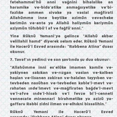
fetehammel’hü anni vağnini bihalalike an
haramike ve-bida’atike anmağsıyetike ve’bi-
fazlıke ammen sivake ya vasial mağfirati
Allahümme inne beytike azimün vevecheke
kerimün ve-ente ya Allahü haliymün keriymün
aziymün tühıbbü’l af ve fağfü’anni.”
Yine Rüknü Yemani’ye gelince
“Allahü ekber
velillahil hamd”
diyerek selam eder. Rüknü Yemani
ile Hacerü’l Esved arasında:
“Rabbena Atina”
duası
okunur.
7. Tavaf’ın yedinci ve son şavtında şu dua okunur:
“Allahümme inni es’elüke imamen kamile ve-
yakiynen sakıkan ve-rızgan vasian ve-kalben
haşian ve-lisanen zakiran ve-halalen tayyıben ve-
tevbeden nasühan ve-tevbeden kable’l-mevt ve-
rahaten ınde’lmevt ve-mağfiraten bağde’l-mevt
ve’l-afve ınde’l-hisab ve’l fevze bi’l-cenneti
vennecate minennari birahmetike ya azizü ya-
gaffaru Rabbi zidni ilmen ve-elhıkni bissalihin.”
Rüknü Yemani ile Hacerü’l Esved
arasında:
“Rabbena Atina”
duası okunur.