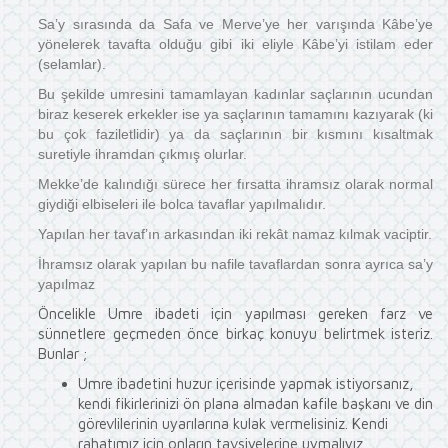
Sa’y sırasında da Safa ve Merve’ye her varışında Kâbe’ye
yönelerek tavafta olduğu gibi iki eliyle Kâbe’yi istilam eder
(selamlar).
Bu şekilde umresini tamamlayan kadınlar saçlarının ucundan
biraz keserek erkekler ise ya saçlarının tamamını kazıyarak (ki
bu çok faziletlidir) ya da saçlarının bir kısmını kısaltmak
suretiyle ihramdan çıkmış olurlar.
Mekke’de kalındığı sürece her fırsatta ihramsız olarak normal
giydiği elbiseleri ile bolca tavaflar yapılmalıdır.
Yapılan her tavaf’ın arkasından iki rekât namaz kılmak vaciptir.
İhramsız olarak yapılan bu nafile tavaflardan sonra ayrıca sa’y
yapılmaz
Öncelikle Umre ibadeti için yapılması gereken farz ve
sünnetlere geçmeden önce birkaç konuyu belirtmek isteriz.
Bunlar ;
Umre ibadetini huzur içerisinde yapmak istiyorsanız,
kendi fikirlerinizi ön plana almadan kafile başkanı ve din
görevlilerinin uyarılarına kulak vermelisiniz. Kendi
rahatımız için onların tavsiyelerine uymalıyız.