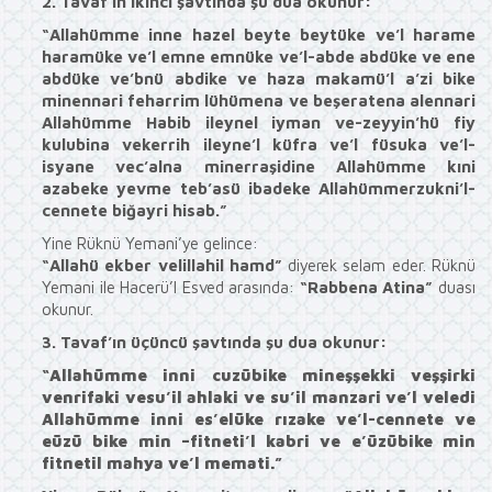
2. Tavaf’ın ikinci şavtında şu dua okunur:
“Allahümme inne hazel beyte beytüke ve’l harame
haramüke ve’l emne emnüke ve’l-abde abdüke ve ene
abdüke ve’bnü abdike ve haza makamü’l a’zi bike
minennari feharrim lühümena ve beşeratena alennari
Allahümme Habib ileynel iyman ve-zeyyin’hü fiy
kulubina vekerrih ileyne’l küfra ve’l füsuka ve’l-
isyane vec’alna minerraşidine Allahümme kıni
azabeke yevme teb’asü ibadeke Allahümmerzukni’l-
cennete biğayri hisab.”
Yine Rüknü Yemani’ye gelince:
“Allahü ekber velillahil hamd”
diyerek selam eder. Rüknü
Yemani ile Hacerü’l Esved arasında:
“Rabbena Atina”
duası
okunur.
3. Tavaf’ın üçüncü şavtında şu dua okunur:
“Allahümme inni cuzübike mineşşekki veşşirki
venrifaki vesu’il ahlaki ve su’il manzari ve’l veledi
Allahümme inni es’elüke rızake ve’l-cennete ve
eüzü bike min –fitneti’l kabri ve e’üzübike min
fitnetil mahya ve’l memati.”