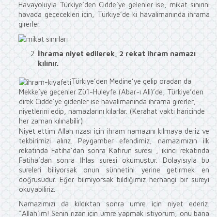
Havayoluyla Türkiye’den Cidde’ye gelenler ise, mikat sınırını
havada geçecekleri için, Türkiye’de ki havalimanında ihrama
girerler.
İhrama niyet edilerek, 2 rekat ihram namazı
kılınır.
Türkiye’den Medine’ye gelip oradan da
Mekke’ye geçenler Zü’l-Huleyfe (Abar-ı Ali)’de, Türkiye’den
direk Cidde’ye gidenler ise havalimanında ihrama girerler,
niyetlerini edip, namazlarını kılarlar. (Kerahat vakti haricinde
her zaman kılınabilir)
Niyet ettim Allah rızası için ihram namazını kılmaya deriz ve
tekbirimizi alırız. Peygamber efendimiz, namazımızın ilk
rekatında Fatiha’dan sonra Kafirun suresi , ikinci rekatında
Fatiha’dan sonra İhlas suresi okumuştur. Dolayısıyla bu
sureleri biliyorsak onun sünnetini yerine getirmek en
doğrusudur. Eğer bilmiyorsak bildiğimiz herhangi bir sureyi
okuyabiliriz.
Namazımızı da kıldıktan sonra umre için niyet ederiz.
“Allah’ım! Senin rızan için umre yapmak istiyorum, onu bana