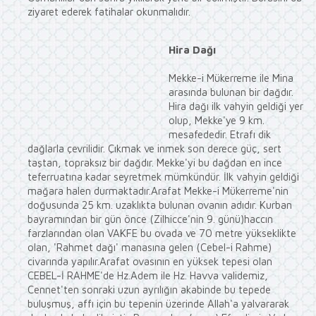
ziyaret ederek fatihalar okunmalıdır.
Hira Dağı
Mekke-i Mükerreme ile Mina
arasında bulunan bir dağdır.
Hira dağı ilk vahyin geldiği yer
olup, Mekke'ye 9 km.
mesafededir. Etrafı dik
dağlarla çevrilidir. Çıkmak ve inmek son derece güç, sert
taştan, topraksız bir dağdır. Mekke'yi bu dağdan en ince
teferruatına kadar seyretmek mümkündür. İlk vahyin geldiği
mağara halen durmaktadır.Arafat Mekke-i Mükerreme'nin
doğusunda 25 km. uzaklıkta bulunan ovanın adıdır. Kurban
bayramından bir gün önce (Zilhicce'nin 9. günü)haccın
farzlarından olan VAKFE bu ovada ve 70 metre yükseklikte
olan, 'Rahmet dağı' manasına gelen (Cebel-i Rahme)
civarında yapılır.Arafat ovasının en yüksek tepesi olan
CEBEL-İ RAHME'de Hz.Adem ile Hz. Havva validemiz,
Cennet'ten sonraki uzun ayrılığın akabinde bu tepede
buluşmuş, affı için bu tepenin üzerinde Allah'a yalvararak