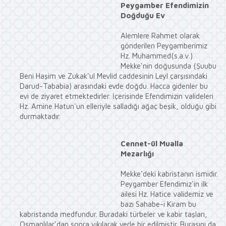
Peygamber Efendimizin
Doğduğu Ev
Alemlere Rahmet olarak
gönderilen Peygamberimiz
Hz. Muhammed(s.a.v.)
Mekke'nin doğusunda (Şuubu
Beni Haşim ve Zukak'ul Mevlid caddesinin Leyl çarşısındaki
Darud-Tababia) arasındaki evde doğdu. Hacca gidenler bu
evi de ziyaret etmektedirler. İçerisinde Efendimizin valideleri
Hz. Amine Hatun'un elleriyle salladığı ağaç beşik, olduğu gibi
durmaktadır.
Cennet-ül Mualla
Mezarlığı
Mekke'deki kabristanın ismidir.
Peygamber Efendimiz'in ilk
ailesi Hz. Hatice validemiz ve
bazı Sahabe-i Kiram bu
kabristanda medfundur. Buradaki türbeler ve kabir taşları,
Osmanlılar'dan sonra yıkılarak yerle bir edilmiştir. Burasını da