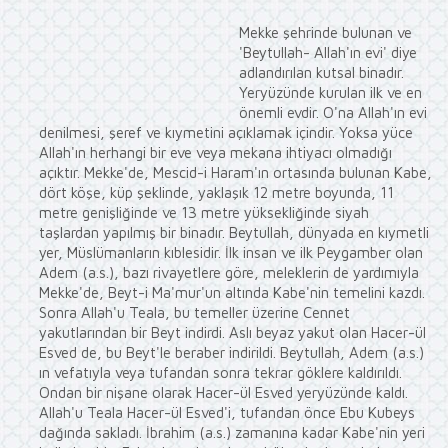
Mekke şehrinde bulunan ve
'Beytullah- Allah'ın evi' diye
adlandırılan kutsal binadır.
Yeryüzünde kurulan ilk ve en
önemli evdir. O'na Allah'ın evi
denilmesi, şeref ve kıymetini açıklamak içindir. Yoksa yüce
Allah'ın herhangi bir eve veya mekana ihtiyacı olmadığı
açıktır. Mekke'de, Mescid-i Haram'ın ortasında bulunan Kabe,
dört köşe, küp şeklinde, yaklaşık 12 metre boyunda, 11
metre genişliğinde ve 13 metre yüksekliğinde siyah
taşlardan yapılmış bir binadır. Beytullah, dünyada en kıymetli
yer, Müslümanların kıblesidir. İlk insan ve ilk Peygamber olan
Adem (a.s.), bazı rivayetlere göre, meleklerin de yardımıyla
Mekke'de, Beyt-i Ma'mur'un altında Kabe'nin temelini kazdı.
Sonra Allah'u Teala, bu temeller üzerine Cennet
yakutlarından bir Beyt indirdi. Aslı beyaz yakut olan Hacer-ül
Esved de, bu Beyt'le beraber indirildi. Beytullah, Adem (a.s.)
ın vefatıyla veya tufandan sonra tekrar göklere kaldırıldı.
Ondan bir nişane olarak Hacer-ül Esved yeryüzünde kaldı.
Allah'u Teala Hacer-ül Esved'i, tufandan önce Ebu Kubeys
dağında sakladı. İbrahim (a.s.) zamanına kadar Kabe'nin yeri