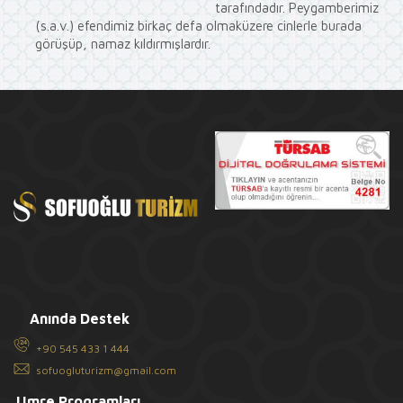
tarafındadır. Peygamberimiz
(s.a.v.) efendimiz birkaç defa olmaküzere cinlerle burada
görüşüp, namaz kıldırmışlardır.
Anında Destek
+90 545 433 1 444
sofuogluturizm@gmail.com
Umre Programları