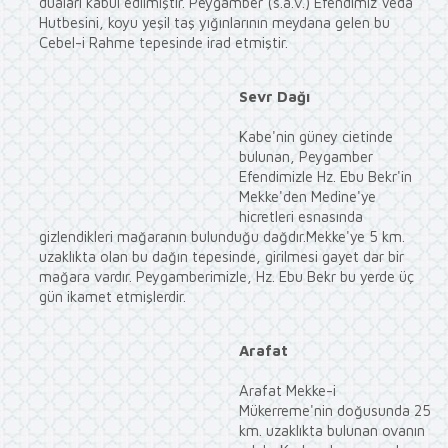
duaları kabul edilmiştir. Peygamber (s.a.v.) Efendimiz Veda
Hutbesini, koyu yeşil taş yığınlarının meydana gelen bu
Cebel-i Rahme tepesinde irad etmiştir.
Sevr Dağı
Kabe'nin güney cietinde
bulunan, Peygamber
Efendimizle Hz. Ebu Bekr'in
Mekke'den Medine'ye
hicretleri esnasında
gizlendikleri mağaranın bulunduğu dağdır.Mekke'ye 5 km.
uzaklıkta olan bu dağın tepesinde, girilmesi gayet dar bir
mağara vardır. Peygamberimizle, Hz. Ebu Bekr bu yerde üç
gün ikamet etmişlerdir.
Arafat
Arafat Mekke-i
Mükerreme'nin doğusunda 25
km. uzaklıkta bulunan ovanın