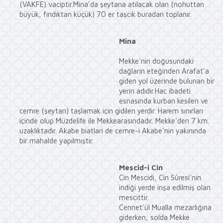
(VAKFE) vaciptir.Mina'da şeytana atılacak olan (nohuttan
büyük, fındıktan küçük) 70 er taşcık buradan toplanır.
Mina
Mekke'nin doğusundaki
dağların eteğinden Arafat'a
giden yol üzerinde bulunan bir
yerin adıdır.Hac ibadeti
esnasında kurban kesilen ve
cemre (şeytan) taşlamak için gidilen yerdir. Harem sınırları
içinde olup Müzdelife ile Mekkearasındadır. Mekke'den 7 km.
uzaklıktadır. Akabe biatlari de cemre-i Akabe'nin yakınında
bir mahalde yapılmıştır.
Mescid-i Cin
Cin Mescidi, Cin Sûresi’nin
indiği yerde inşa edilmiş olan
mescittir.
Cennet'ül Mualla mezarlığına
giderken, solda Mekke