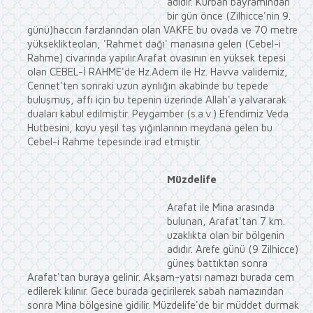
adıdır. Kurban bayramından
bir gün önce (Zilhicce'nin 9.
günü)haccın farzlarından olan VAKFE bu ovada ve 70 metre
yükseklikteolan, 'Rahmet dağı' manasına gelen (Cebel-i
Rahme) civarında yapılır.Arafat ovasının en yüksek tepesi
olan CEBEL-İ RAHME'de Hz.Adem ile Hz. Havva validemiz,
Cennet'ten sonraki uzun ayrılığın akabinde bu tepede
buluşmuş, affı için bu tepenin üzerinde Allah'a yalvararak
duaları kabul edilmiştir. Peygamber (s.a.v.) Efendimiz Veda
Hutbesini, koyu yeşil taş yığınlarının meydana gelen bu
Cebel-i Rahme tepesinde irad etmiştir.
Müzdelife
Arafat ile Mina arasında
bulunan, Arafat'tan 7 km.
uzaklıkta olan bir bölgenin
adıdır. Arefe günü (9 Zilhicce)
güneş battıktan sonra
Arafat'tan buraya gelinir. Akşam-yatsı namazı burada cem
edilerek kılınır. Gece burada geçirilerek sabah namazından
sonra Mina bölgesine gidilir. Müzdelife'de bir müddet durmak