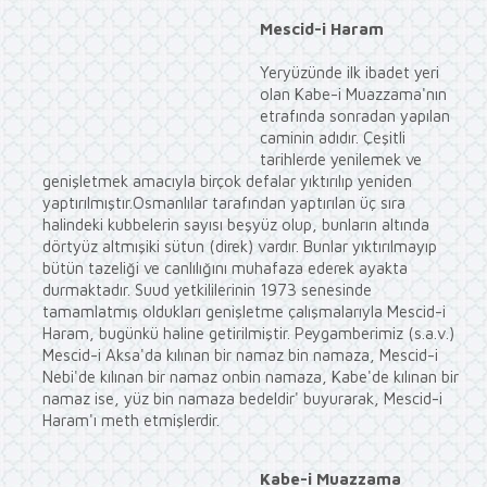
Mescid-i Haram
Yeryüzünde ilk ibadet yeri
olan Kabe-i Muazzama'nın
etrafında sonradan yapılan
caminin adıdır. Çeşitli
tarihlerde yenilemek ve
genişletmek amacıyla birçok defalar yıktırılıp yeniden
yaptırılmıştır.Osmanlılar tarafından yaptırılan üç sıra
halindeki kubbelerin sayısı beşyüz olup, bunların altında
dörtyüz altmışiki sütun (direk) vardır. Bunlar yıktırılmayıp
bütün tazeliği ve canlılığını muhafaza ederek ayakta
durmaktadır. Suud yetkililerinin 1973 senesinde
tamamlatmış oldukları genişletme çalışmalarıyla Mescid-i
Haram, bugünkü haline getirilmiştir. Peygamberimiz (s.a.v.)
Mescid-i Aksa'da kılınan bir namaz bin namaza, Mescid-i
Nebi'de kılınan bir namaz onbin namaza, Kabe'de kılınan bir
namaz ise, yüz bin namaza bedeldir' buyurarak, Mescid-i
Haram'ı meth etmişlerdir.
Kabe-i Muazzama