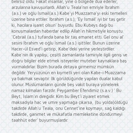
belirsiz oldu. Fakat insanlar, yine o bölgede dua ederler,
arzularına kavuşurlardı. Allah'u Teala'nın emriyle İbrahim
(a.s.) ve oğlu İsmail(a.s.) Kabe'yi Muazzama'yı eski temelleri
üzerine bina ettiler. İbrahim (a.s.); 'Ey İsmail' iyi bir taş getir
ki, hacılara işaret olsun' buyurdu. Ebu Kubeys dağı bu
konuşmalardan haberdar edilip Allah'ın hikmetiyle konuştu.
'Cebrail (a.s.) tufanda bana bir taş emanet etti. Gel onu al'
sesini İbrahim ve oğlu İsmail (a.s.) işittiler. Bunun üzerine
Hacer-ül Esved'i getirip, Kabe'deki yerine yerleştirdiler.
Kabe'nin ilk yapılışı, çeşitli zamanlarda tamiriyle ilgili geniş ve
doğru bilgiler elde etmek isteyenler muteber kaynaklara baş
vurmalıdırlar. Bizim burada detaya girmemiz mümkün
değildir. Yeryüzünün en kıymetli yeri olan Kabe-i Muazzama
ya bakmak sevaptır. İlk görüldüğünde yapılan dualar kabul
olunur. Müslümanların günde beş vakit buraya yönelerek
namaz kılmaları farzdır. Peygamber Efendimiz (s.a.v.) ' Bu
Beyt, İslam'ın direğidir. Kim bu Beyt'i ziyaret etmek
maksadıyla hac ve umre yapmağa çıkarsa, (bu yolda)öldüğü
takdirde Allah'u Teala, onu Cennet'ine koymayı, sağ kaldığı
takdirde, ganimet ve mükafatla memleketine döndürmeyi
taahhüt eder' buyurmuşlardır.