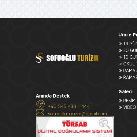
Umre Pr
14 GÜ
20 GÜ
10 GÜ
OKUL 
RAMAZ
RAMAZ
Galeri
Anında Destek
RESİM
+90 545 433 1 444
VİDEO
sofuogluturizm@gmail.com