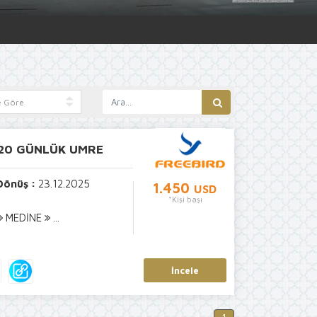
 20 GÜNLÜK UMRE
Dönüş :
23.12.2025
1.450
USD
*Kişi başı
MEDİNE
...
Facebook
WhatsApp
Twitter
Paylaş
İncele