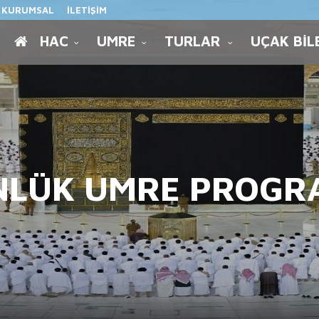
KURUMSAL
İLETİŞİM
HAC
UMRE
TURLAR
UÇAK BİL
NLÜK UMRE PROGR